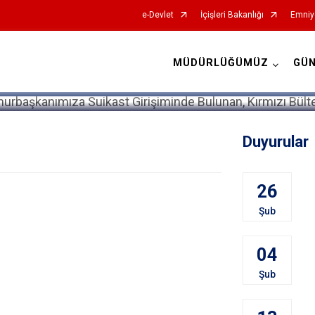
e-Devlet
İçişleri Bakanlığı
Emniy
MÜDÜRLÜĞÜMÜZ
GÜ
İl Emniyet Müdürlükleri
Duyurular
26
Şub
04
Şub