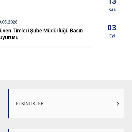
13
Kas
9.05.2026
26.05.2026
03
üven Timleri Şube Müdürlüğü Basın
Güven Timl
Eyl
uyurusu
Duyurusu
ETKİNLİKLER