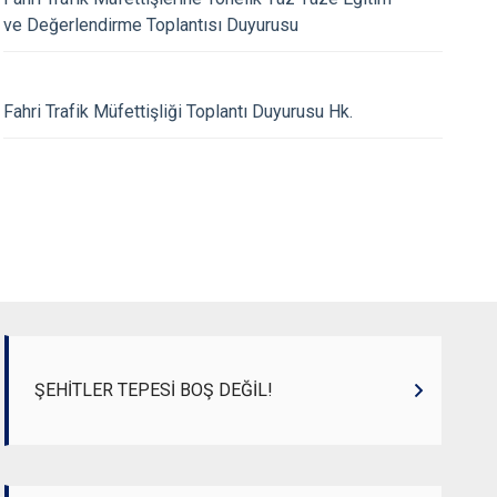
ve Değerlendirme Toplantısı Duyurusu
23.05.2026
Fahri Trafik Müfettişliği Toplantı Duyurusu Hk.
eri Şube Müdürlüğü Basın
Güven Timleri Şube 
Duyurusu
ŞEHİTLER TEPESİ BOŞ DEĞİL!