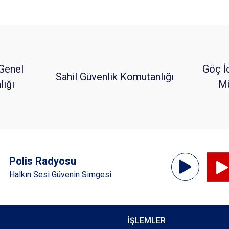
Genel
Göç İ
Sahil Güvenlik Komutanlığı
ığı
Mü
Ses
Polis Radyosu
Oynatıcı
Halkın Sesi Güvenin Simgesi
İŞLEMLER