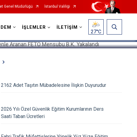
et Genel Müdürlüğü
İstanbul Valiliği
1
/
5
NDEM
İŞLEMLER
İLETİŞİM
27
°C
2162 Adet Taşıtın Mübadelesine İlişkin Duyurudur
2026 Yılı Özel Güvenlik Eğitim Kurumlarının Ders
Saati Taban Ücretleri
Fahri Trafik Müfettişlerine Yönelik Yüz Yüze Eğitim