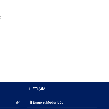
n
0
İLETİŞİM
İl Emniyet Müdürlüğü