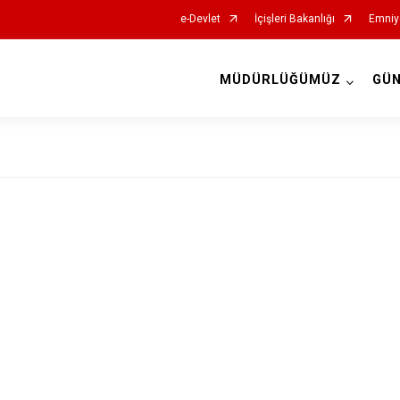
e-Devlet
İçişleri Bakanlığı
Emniy
MÜDÜRLÜĞÜMÜZ
GÜ
İl Emniyet Müdürlükleri