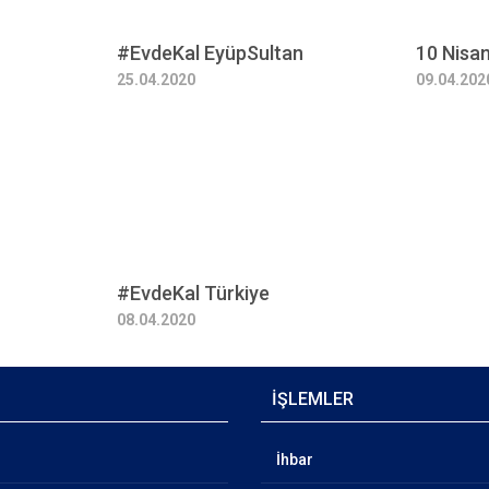
#EvdeKal EyüpSultan
10 Nisa
25.04.2020
09.04.202
#EvdeKal Türkiye
08.04.2020
İŞLEMLER
İhbar