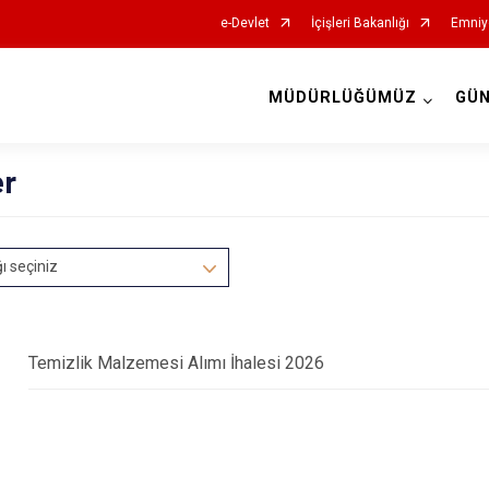
e-Devlet
İçişleri Bakanlığı
Emniy
MÜDÜRLÜĞÜMÜZ
GÜ
İl Emniyet Müdürlükleri
er
ğı seçiniz
Temizlik Malzemesi Alımı İhalesi 2026