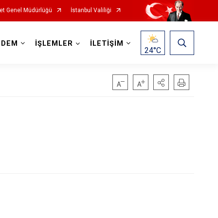
et Genel Müdürlüğü
İstanbul Valiliği
NDEM
İŞLEMLER
İLETİŞİM
24
°C