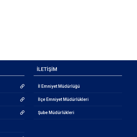
İLETİŞİM
İl Emniyet Müdürlüğü
İlçe Emniyet Müdürlükleri
Şube Müdürlükleri