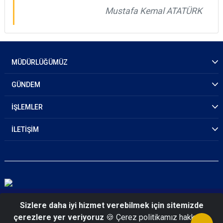
Mustafa Kemal ATATÜRK
MÜDÜRLÜĞÜMÜZ
GÜNDEM
İŞLEMLER
İLETİŞİM
© 2026 İstanbul Emniyet Müdürlüğü
Sizlere daha iyi hizmet verebilmek için sitemizde
çerezlere yer veriyoruz
🍪 Çerez politikamız hakkında